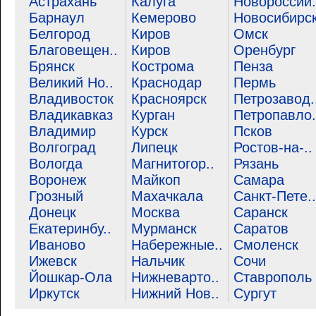
Астрахань
Калуга
Новороссий.
Барнаул
Кемерово
Новосибирс
Белгород
Киров
Омск
Благовещен..
Киров
Оренбург
Брянск
Кострома
Пенза
Великий Но..
Краснодар
Пермь
Владивосток
Красноярск
Петрозавод.
Владикавказ
Курган
Петропавло.
Владимир
Курск
Псков
Волгоград
Липецк
Ростов-на-..
Вологда
Магнитогор..
Рязань
Воронеж
Майкоп
Самара
Грозный
Махачкала
Санкт-Пете..
Донецк
Москва
Саранск
Екатеринбу..
Мурманск
Саратов
Иваново
Набережные..
Смоленск
Ижевск
Нальчик
Сочи
Йошкар-Ола
Нижневарто..
Ставрополь
Иркутск
Нижний Нов..
Сургут