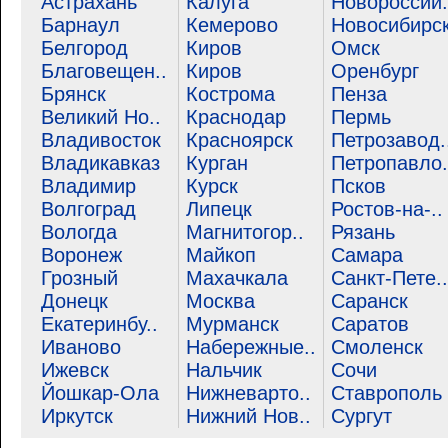
Астрахань
Калуга
Новороссий.
Барнаул
Кемерово
Новосибирс
Белгород
Киров
Омск
Благовещен..
Киров
Оренбург
Брянск
Кострома
Пенза
Великий Но..
Краснодар
Пермь
Владивосток
Красноярск
Петрозавод.
Владикавказ
Курган
Петропавло.
Владимир
Курск
Псков
Волгоград
Липецк
Ростов-на-..
Вологда
Магнитогор..
Рязань
Воронеж
Майкоп
Самара
Грозный
Махачкала
Санкт-Пете..
Донецк
Москва
Саранск
Екатеринбу..
Мурманск
Саратов
Иваново
Набережные..
Смоленск
Ижевск
Нальчик
Сочи
Йошкар-Ола
Нижневарто..
Ставрополь
Иркутск
Нижний Нов..
Сургут