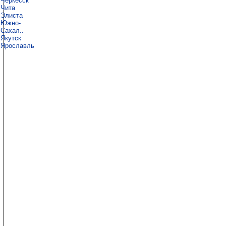
Черкесск
Чита
Элиста
Южно-
Сахал..
Якутск
Ярославль