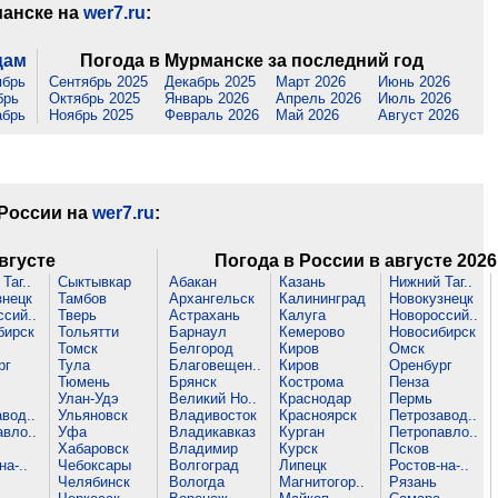
манске на
wer7.ru
:
цам
Погода в Мурманске за последний год
ябрь
Сентябрь 2025
Декабрь 2025
Март 2026
Июнь 2026
брь
Октябрь 2025
Январь 2026
Апрель 2026
Июль 2026
абрь
Ноябрь 2025
Февраль 2026
Май 2026
Август 2026
 России на
wer7.ru
:
вгусте
Погода в России в августе 2026
Таг..
Сыктывкар
Абакан
Казань
Нижний Таг..
знецк
Тамбов
Архангельск
Калининград
Новокузнецк
сий..
Тверь
Астрахань
Калуга
Новороссий..
бирск
Тольятти
Барнаул
Кемерово
Новосибирск
Томск
Белгород
Киров
Омск
рг
Тула
Благовещен..
Киров
Оренбург
Тюмень
Брянск
Кострома
Пенза
Улан-Удэ
Великий Но..
Краснодар
Пермь
вод..
Ульяновск
Владивосток
Красноярск
Петрозавод..
вло..
Уфа
Владикавказ
Курган
Петропавло..
Хабаровск
Владимир
Курск
Псков
на-..
Чебоксары
Волгоград
Липецк
Ростов-на-..
Челябинск
Вологда
Магнитогор..
Рязань