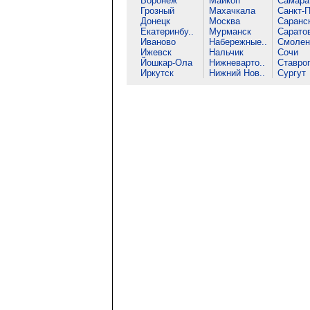
Воронеж
Майкоп
Самара
Грозный
Махачкала
Санкт-П
Донецк
Москва
Саранс
Екатеринбу..
Мурманск
Сарато
Иваново
Набережные..
Смолен
Ижевск
Нальчик
Сочи
Йошкар-Ола
Нижневарто..
Ставро
Иркутск
Нижний Нов..
Сургут