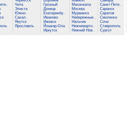
Черкесск
Воронеж
Майкоп
Самара
ете..
Чита
Грозный
Махачкала
Санкт-Пете..
к
Элиста
Донецк
Москва
Саранск
в
Южно-
Екатеринбу..
Мурманск
Саратов
ск
Сахал..
Иваново
Набережные..
Смоленск
Якутск
Ижевск
Нальчик
Сочи
поль
Ярославль
Йошкар-Ола
Нижневарто..
Ставрополь
Иркутск
Нижний Нов..
Сургут