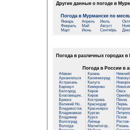
Другие данные о погоде в Мур
Погода в Мурманске по меся
Январь
Апрель
Июль
Окт
Февраль
Май
Август
Ноя
Март
Июнь
Сентябрь
Дек
Погода в различных городах в
Погода в России в а
Абакан
Казань
Нижний 
Архангельск
Калининград
Новоку
Астрахань
Калуга
Новорос
Барнаул
Кемерово
Новоси
Белгород
Киров
Омск
Благовещен..
Киров
Оренбу
Брянск
Кострома
Пенза
Великий Но..
Краснодар
Пермь
Владивосток
Красноярск
Петроза
Владикавказ
Курган
Петропа
Владимир
Курск
Псков
Волгоград
Липецк
Ростов-
Вологда
Магнитогор..
Рязань