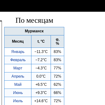
По месяцам
Мурманск
φ,
Месяц
t, °C
%
Январь
−11.3°C
83%
Февраль
−7.2°C
83%
Март
−4.3°C
77%
Апрель
0.0°C
72%
Май
+6.5°C
62%
Июнь
+9.3°C
66%
Июль
+14.6°C
72%