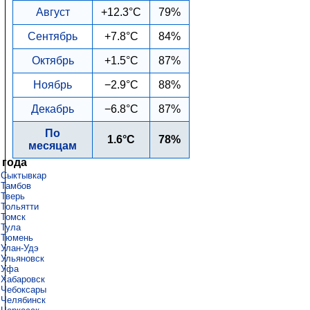
Август
+12.3°C
79%
Сентябрь
+7.8°C
84%
Октябрь
+1.5°C
87%
Ноябрь
−2.9°C
88%
Декабрь
−6.8°C
87%
По
1.6°C
78%
месяцам
 года
Сыктывкар
Тамбов
Тверь
Тольятти
Томск
Тула
Тюмень
Улан-Удэ
Ульяновск
Уфа
Хабаровск
Чебоксары
Челябинск