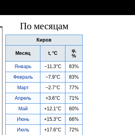
По месяцам
Киров
φ,
Месяц
t, °C
%
Январь
−11.3°C
83%
Февраль
−7.9°C
83%
Март
−2.7°C
77%
Апрель
+3.6°C
71%
Май
+12.1°C
60%
Июнь
+15.3°C
66%
Июль
+17.6°C
72%