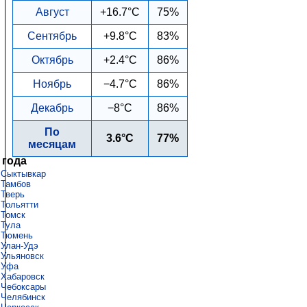
Август
+16.7°C
75%
Сентябрь
+9.8°C
83%
Октябрь
+2.4°C
86%
Ноябрь
−4.7°C
86%
Декабрь
−8°C
86%
По
3.6°C
77%
месяцам
 года
Сыктывкар
Тамбов
Тверь
Тольятти
Томск
Тула
Тюмень
Улан-Удэ
Ульяновск
Уфа
Хабаровск
Чебоксары
Челябинск