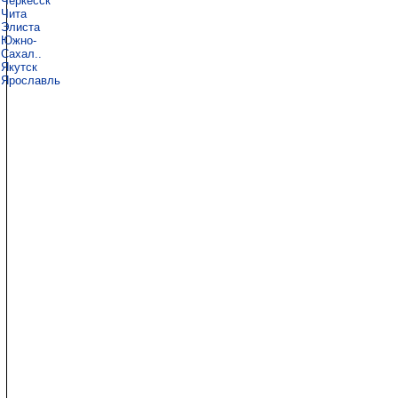
Черкесск
Чита
Элиста
Южно-
Сахал..
Якутск
Ярославль