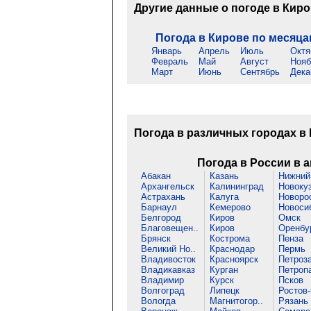
Другие данные о погоде в Кир
Погода в Кирове по месяц
Январь
Апрель
Июль
Октя
Февраль
Май
Август
Нояб
Март
Июнь
Сентябрь
Дека
Погода в различных городах в
Погода в России в а
Абакан
Казань
Нижний 
Архангельск
Калининград
Новоку
Астрахань
Калуга
Новорос
Барнаул
Кемерово
Новоси
Белгород
Киров
Омск
Благовещен..
Киров
Оренбу
Брянск
Кострома
Пенза
Великий Но..
Краснодар
Пермь
Владивосток
Красноярск
Петроза
Владикавказ
Курган
Петропа
Владимир
Курск
Псков
Волгоград
Липецк
Ростов-
Вологда
Магнитогор..
Рязань