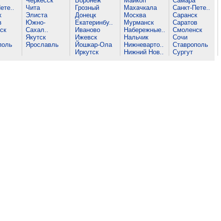
Черкесск
Воронеж
Майкоп
Самара
ете..
Чита
Грозный
Махачкала
Санкт-Пете..
к
Элиста
Донецк
Москва
Саранск
в
Южно-
Екатеринбу..
Мурманск
Саратов
ск
Сахал..
Иваново
Набережные..
Смоленск
Якутск
Ижевск
Нальчик
Сочи
поль
Ярославль
Йошкар-Ола
Нижневарто..
Ставрополь
Иркутск
Нижний Нов..
Сургут