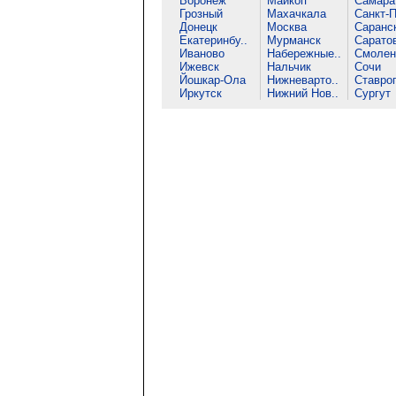
Воронеж
Майкоп
Самара
Грозный
Махачкала
Санкт-П
Донецк
Москва
Саранс
Екатеринбу..
Мурманск
Сарато
Иваново
Набережные..
Смолен
Ижевск
Нальчик
Сочи
Йошкар-Ола
Нижневарто..
Ставро
Иркутск
Нижний Нов..
Сургут