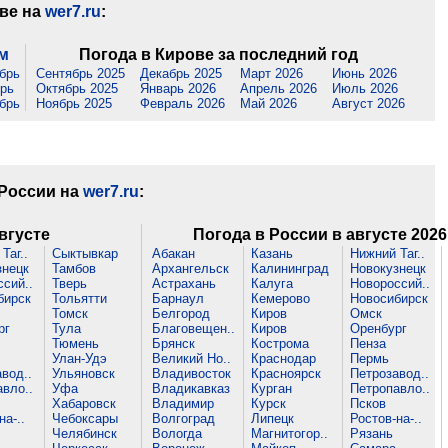
ове на
wer7.ru
:
ам
Погода в Кирове за последний год
брь
Сентябрь 2025
Декабрь 2025
Март 2026
Июнь 2026
рь
Октябрь 2025
Январь 2026
Апрель 2026
Июль 2026
брь
Ноябрь 2025
Февраль 2026
Май 2026
Август 2026
 России на
wer7.ru
:
вгусте
Погода в России в августе 2026
Таг..
Сыктывкар
Абакан
Казань
Нижний Таг..
знецк
Тамбов
Архангельск
Калининград
Новокузнецк
сий..
Тверь
Астрахань
Калуга
Новороссий..
бирск
Тольятти
Барнаул
Кемерово
Новосибирск
Томск
Белгород
Киров
Омск
рг
Тула
Благовещен..
Киров
Оренбург
Тюмень
Брянск
Кострома
Пенза
Улан-Удэ
Великий Но..
Краснодар
Пермь
вод..
Ульяновск
Владивосток
Красноярск
Петрозавод..
вло..
Уфа
Владикавказ
Курган
Петропавло..
Хабаровск
Владимир
Курск
Псков
на-..
Чебоксары
Волгоград
Липецк
Ростов-на-..
Челябинск
Вологда
Магнитогор..
Рязань