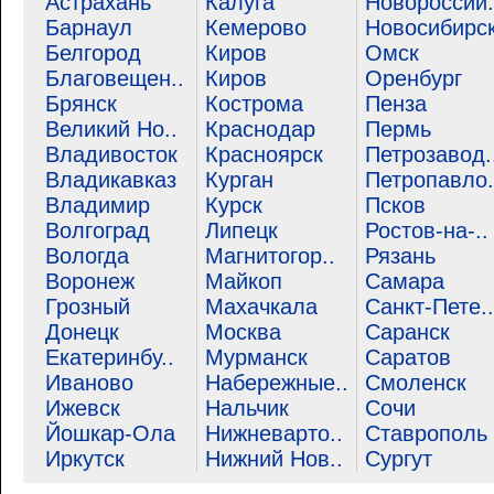
Астрахань
Калуга
Новороссий.
Барнаул
Кемерово
Новосибирс
Белгород
Киров
Омск
Благовещен..
Киров
Оренбург
Брянск
Кострома
Пенза
Великий Но..
Краснодар
Пермь
Владивосток
Красноярск
Петрозавод.
Владикавказ
Курган
Петропавло.
Владимир
Курск
Псков
Волгоград
Липецк
Ростов-на-..
Вологда
Магнитогор..
Рязань
Воронеж
Майкоп
Самара
Грозный
Махачкала
Санкт-Пете..
Донецк
Москва
Саранск
Екатеринбу..
Мурманск
Саратов
Иваново
Набережные..
Смоленск
Ижевск
Нальчик
Сочи
Йошкар-Ола
Нижневарто..
Ставрополь
Иркутск
Нижний Нов..
Сургут