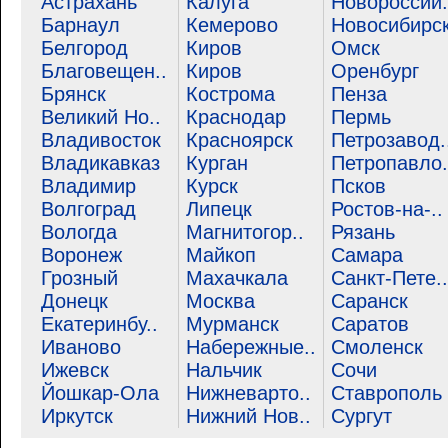
Астрахань
Калуга
Новороссий.
Барнаул
Кемерово
Новосибирс
Белгород
Киров
Омск
Благовещен..
Киров
Оренбург
Брянск
Кострома
Пенза
Великий Но..
Краснодар
Пермь
Владивосток
Красноярск
Петрозавод.
Владикавказ
Курган
Петропавло.
Владимир
Курск
Псков
Волгоград
Липецк
Ростов-на-..
Вологда
Магнитогор..
Рязань
Воронеж
Майкоп
Самара
Грозный
Махачкала
Санкт-Пете..
Донецк
Москва
Саранск
Екатеринбу..
Мурманск
Саратов
Иваново
Набережные..
Смоленск
Ижевск
Нальчик
Сочи
Йошкар-Ола
Нижневарто..
Ставрополь
Иркутск
Нижний Нов..
Сургут