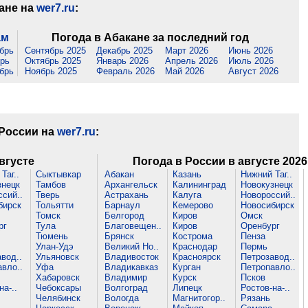
кане на
wer7.ru
:
ам
Погода в Абакане за последний год
брь
Сентябрь 2025
Декабрь 2025
Март 2026
Июнь 2026
рь
Октябрь 2025
Январь 2026
Апрель 2026
Июль 2026
брь
Ноябрь 2025
Февраль 2026
Май 2026
Август 2026
 России на
wer7.ru
:
вгусте
Погода в России в августе 2026
Таг..
Сыктывкар
Абакан
Казань
Нижний Таг..
знецк
Тамбов
Архангельск
Калининград
Новокузнецк
сий..
Тверь
Астрахань
Калуга
Новороссий..
бирск
Тольятти
Барнаул
Кемерово
Новосибирск
Томск
Белгород
Киров
Омск
рг
Тула
Благовещен..
Киров
Оренбург
Тюмень
Брянск
Кострома
Пенза
Улан-Удэ
Великий Но..
Краснодар
Пермь
вод..
Ульяновск
Владивосток
Красноярск
Петрозавод..
вло..
Уфа
Владикавказ
Курган
Петропавло..
Хабаровск
Владимир
Курск
Псков
на-..
Чебоксары
Волгоград
Липецк
Ростов-на-..
Челябинск
Вологда
Магнитогор..
Рязань