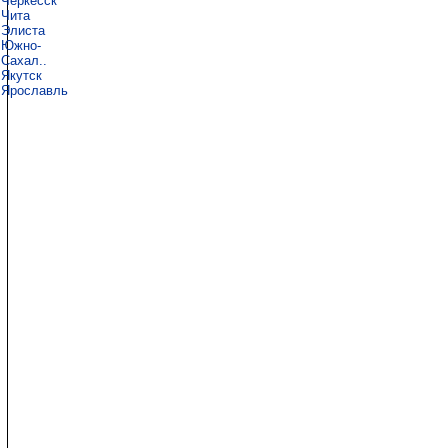
Черкесск
Чита
Элиста
Южно-
Сахал..
Якутск
Ярославль