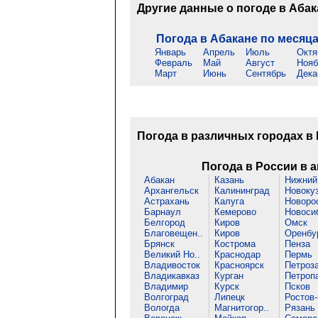
Другие данные о погоде в Аба
Погода в Абакане по месяц
Январь
Апрель
Июль
Октя
Февраль
Май
Август
Нояб
Март
Июнь
Сентябрь
Дека
Погода в различных городах в
Погода в России в а
Абакан
Казань
Нижний 
Архангельск
Калининград
Новоку
Астрахань
Калуга
Новорос
Барнаул
Кемерово
Новоси
Белгород
Киров
Омск
Благовещен..
Киров
Оренбу
Брянск
Кострома
Пенза
Великий Но..
Краснодар
Пермь
Владивосток
Красноярск
Петроза
Владикавказ
Курган
Петропа
Владимир
Курск
Псков
Волгоград
Липецк
Ростов-
Вологда
Магнитогор..
Рязань