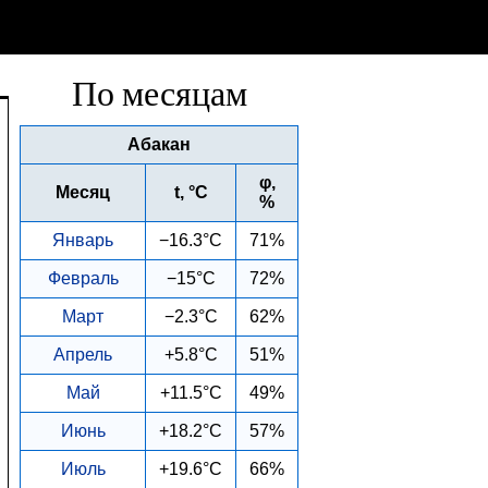
По месяцам
Абакан
φ,
Месяц
t, °C
%
Январь
−16.3°C
71%
Февраль
−15°C
72%
Март
−2.3°C
62%
Апрель
+5.8°C
51%
Май
+11.5°C
49%
Июнь
+18.2°C
57%
Июль
+19.6°C
66%