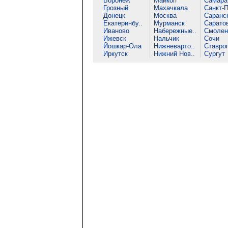
Воронеж
Майкоп
Самара
Грозный
Махачкала
Санкт-П
Донецк
Москва
Саранс
Екатеринбу..
Мурманск
Сарато
Иваново
Набережные..
Смолен
Ижевск
Нальчик
Сочи
Йошкар-Ола
Нижневарто..
Ставро
Иркутск
Нижний Нов..
Сургут