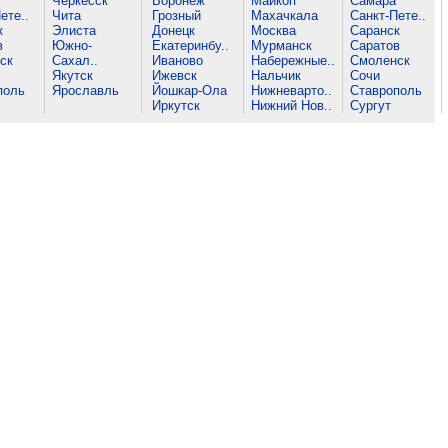
Черкесск
Воронеж
Майкоп
Самара
ете..
Чита
Грозный
Махачкала
Санкт-Пете..
к
Элиста
Донецк
Москва
Саранск
в
Южно-
Екатеринбу..
Мурманск
Саратов
ск
Сахал..
Иваново
Набережные..
Смоленск
Якутск
Ижевск
Нальчик
Сочи
поль
Ярославль
Йошкар-Ола
Нижневарто..
Ставрополь
Иркутск
Нижний Нов..
Сургут