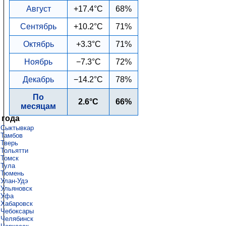
Август
+17.4°C
68%
Сентябрь
+10.2°C
71%
Октябрь
+3.3°C
71%
Ноябрь
−7.3°C
72%
Декабрь
−14.2°C
78%
По
2.6°C
66%
месяцам
 года
Сыктывкар
Тамбов
Тверь
Тольятти
Томск
Тула
Тюмень
Улан-Удэ
Ульяновск
Уфа
Хабаровск
Чебоксары
Челябинск