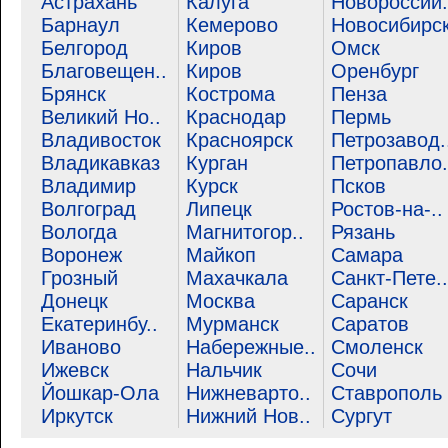
Астрахань
Калуга
Новороссий.
Барнаул
Кемерово
Новосибирс
Белгород
Киров
Омск
Благовещен..
Киров
Оренбург
Брянск
Кострома
Пенза
Великий Но..
Краснодар
Пермь
Владивосток
Красноярск
Петрозавод.
Владикавказ
Курган
Петропавло.
Владимир
Курск
Псков
Волгоград
Липецк
Ростов-на-..
Вологда
Магнитогор..
Рязань
Воронеж
Майкоп
Самара
Грозный
Махачкала
Санкт-Пете..
Донецк
Москва
Саранск
Екатеринбу..
Мурманск
Саратов
Иваново
Набережные..
Смоленск
Ижевск
Нальчик
Сочи
Йошкар-Ола
Нижневарто..
Ставрополь
Иркутск
Нижний Нов..
Сургут