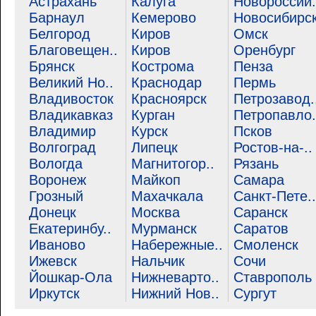
Астрахань
Калуга
Новороссий.
Барнаул
Кемерово
Новосибирс
Белгород
Киров
Омск
Благовещен..
Киров
Оренбург
Брянск
Кострома
Пенза
Великий Но..
Краснодар
Пермь
Владивосток
Красноярск
Петрозавод.
Владикавказ
Курган
Петропавло.
Владимир
Курск
Псков
Волгоград
Липецк
Ростов-на-..
Вологда
Магнитогор..
Рязань
Воронеж
Майкоп
Самара
Грозный
Махачкала
Санкт-Пете..
Донецк
Москва
Саранск
Екатеринбу..
Мурманск
Саратов
Иваново
Набережные..
Смоленск
Ижевск
Нальчик
Сочи
Йошкар-Ола
Нижневарто..
Ставрополь
Иркутск
Нижний Нов..
Сургут