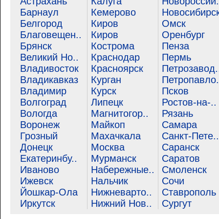
Астрахань
Калуга
Новороссий.
Барнаул
Кемерово
Новосибирс
Белгород
Киров
Омск
Благовещен..
Киров
Оренбург
Брянск
Кострома
Пенза
Великий Но..
Краснодар
Пермь
Владивосток
Красноярск
Петрозавод.
Владикавказ
Курган
Петропавло.
Владимир
Курск
Псков
Волгоград
Липецк
Ростов-на-..
Вологда
Магнитогор..
Рязань
Воронеж
Майкоп
Самара
Грозный
Махачкала
Санкт-Пете..
Донецк
Москва
Саранск
Екатеринбу..
Мурманск
Саратов
Иваново
Набережные..
Смоленск
Ижевск
Нальчик
Сочи
Йошкар-Ола
Нижневарто..
Ставрополь
Иркутск
Нижний Нов..
Сургут