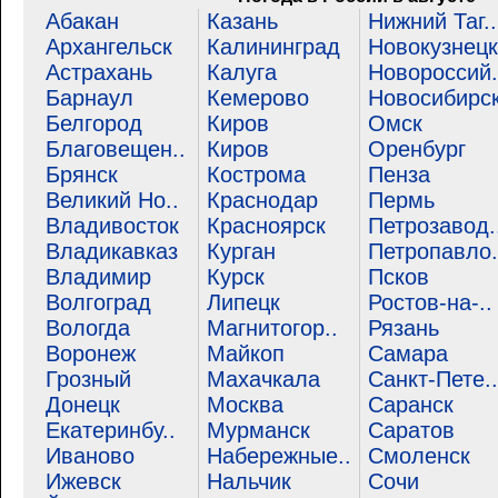
Абакан
Казань
Нижний Таг..
Архангельск
Калининград
Новокузнецк
Астрахань
Калуга
Новороссий.
Барнаул
Кемерово
Новосибирс
Белгород
Киров
Омск
Благовещен..
Киров
Оренбург
Брянск
Кострома
Пенза
Великий Но..
Краснодар
Пермь
Владивосток
Красноярск
Петрозавод.
Владикавказ
Курган
Петропавло.
Владимир
Курск
Псков
Волгоград
Липецк
Ростов-на-..
Вологда
Магнитогор..
Рязань
Воронеж
Майкоп
Самара
Грозный
Махачкала
Санкт-Пете..
Донецк
Москва
Саранск
Екатеринбу..
Мурманск
Саратов
Иваново
Набережные..
Смоленск
Ижевск
Нальчик
Сочи