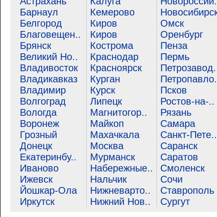
Астрахань
Калуга
Новороссий.
Барнаул
Кемерово
Новосибирс
Белгород
Киров
Омск
Благовещен..
Киров
Оренбург
Брянск
Кострома
Пенза
Великий Но..
Краснодар
Пермь
Владивосток
Красноярск
Петрозавод.
Владикавказ
Курган
Петропавло.
Владимир
Курск
Псков
Волгоград
Липецк
Ростов-на-..
Вологда
Магнитогор..
Рязань
Воронеж
Майкоп
Самара
Грозный
Махачкала
Санкт-Пете..
Донецк
Москва
Саранск
Екатеринбу..
Мурманск
Саратов
Иваново
Набережные..
Смоленск
Ижевск
Нальчик
Сочи
Йошкар-Ола
Нижневарто..
Ставрополь
Иркутск
Нижний Нов..
Сургут