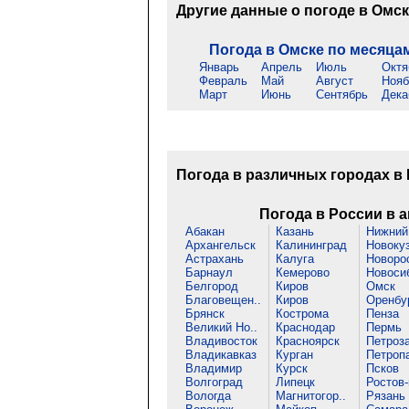
Другие данные о погоде в Омс
Погода в Омске по месяца
Январь
Апрель
Июль
Октя
Февраль
Май
Август
Нояб
Март
Июнь
Сентябрь
Дека
Погода в различных городах в
Погода в России в а
Абакан
Казань
Нижний 
Архангельск
Калининград
Новоку
Астрахань
Калуга
Новорос
Барнаул
Кемерово
Новоси
Белгород
Киров
Омск
Благовещен..
Киров
Оренбу
Брянск
Кострома
Пенза
Великий Но..
Краснодар
Пермь
Владивосток
Красноярск
Петроза
Владикавказ
Курган
Петропа
Владимир
Курск
Псков
Волгоград
Липецк
Ростов-
Вологда
Магнитогор..
Рязань