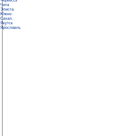
Черкесск
Чита
Элиста
Южно-
Сахал..
Якутск
Ярославль