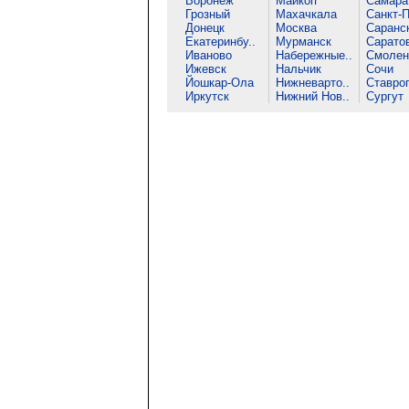
Воронеж
Майкоп
Самара
Грозный
Махачкала
Санкт-П
Донецк
Москва
Саранс
Екатеринбу..
Мурманск
Сарато
Иваново
Набережные..
Смолен
Ижевск
Нальчик
Сочи
Йошкар-Ола
Нижневарто..
Ставро
Иркутск
Нижний Нов..
Сургут