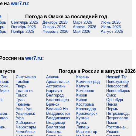
ке на
wer7.ru
:
м
Погода в Омске за последний год
брь
Сентябрь 2025
Декабрь 2025
Март 2026
Июнь 2026
рь
Октябрь 2025
Январь 2026
Апрель 2026
Июль 2026
брь
Ноябрь 2025
Февраль 2026
Май 2026
Август 2026
 России на
wer7.ru
:
вгусте
Погода в России в августе 2026
Таг..
Сыктывкар
Абакан
Казань
Нижний Таг..
знецк
Тамбов
Архангельск
Калининград
Новокузнецк
сий..
Тверь
Астрахань
Калуга
Новороссий..
бирск
Тольятти
Барнаул
Кемерово
Новосибирск
Томск
Белгород
Киров
Омск
рг
Тула
Благовещен..
Киров
Оренбург
Тюмень
Брянск
Кострома
Пенза
Улан-Удэ
Великий Но..
Краснодар
Пермь
вод..
Ульяновск
Владивосток
Красноярск
Петрозавод..
вло..
Уфа
Владикавказ
Курган
Петропавло..
Хабаровск
Владимир
Курск
Псков
на-..
Чебоксары
Волгоград
Липецк
Ростов-на-..
Челябинск
Вологда
Магнитогор..
Рязань