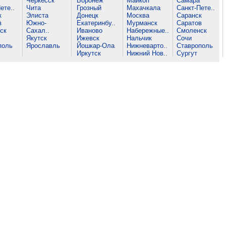
Черкесск
Воронеж
Майкоп
Самара
ете..
Чита
Грозный
Махачкала
Санкт-Пете..
к
Элиста
Донецк
Москва
Саранск
в
Южно-
Екатеринбу..
Мурманск
Саратов
ск
Сахал..
Иваново
Набережные..
Смоленск
Якутск
Ижевск
Нальчик
Сочи
поль
Ярославль
Йошкар-Ола
Нижневарто..
Ставрополь
Иркутск
Нижний Нов..
Сургут