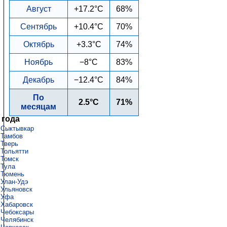
Август
+17.2°C
68%
Сентябрь
+10.4°C
70%
Октябрь
+3.3°C
74%
Ноябрь
−8°C
83%
Декабрь
−12.4°C
84%
По
2.5°C
71%
месяцам
 года
Сыктывкар
Тамбов
Тверь
Тольятти
Томск
Тула
Тюмень
Улан-Удэ
Ульяновск
Уфа
Хабаровск
Чебоксары
Челябинск