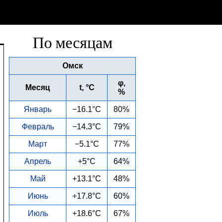
По месяцам
Омск
φ,
Месяц
t, °C
%
Январь
−16.1°C
80%
Февраль
−14.3°C
79%
Март
−5.1°C
77%
Апрель
+5°C
64%
Май
+13.1°C
48%
Июнь
+17.8°C
60%
Июль
+18.6°C
67%