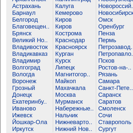
Астрахань
Калуга
Новороссий.
Барнаул
Кемерово
Новосибирс
Белгород
Киров
Омск
Благовещен..
Киров
Оренбург
Брянск
Кострома
Пенза
Великий Но..
Краснодар
Пермь
Владивосток
Красноярск
Петрозавод.
Владикавказ
Курган
Петропавло.
Владимир
Курск
Псков
Волгоград
Липецк
Ростов-на-..
Вологда
Магнитогор..
Рязань
Воронеж
Майкоп
Самара
Грозный
Махачкала
Санкт-Пете..
Донецк
Москва
Саранск
Екатеринбу..
Мурманск
Саратов
Иваново
Набережные..
Смоленск
Ижевск
Нальчик
Сочи
Йошкар-Ола
Нижневарто..
Ставрополь
Иркутск
Нижний Нов..
Сургут