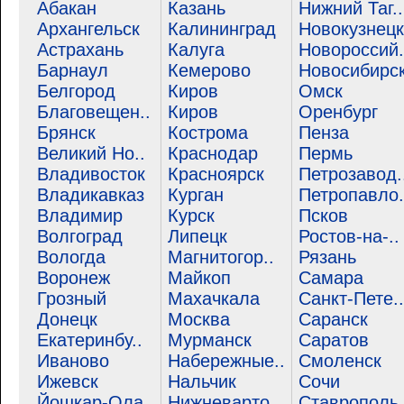
Абакан
Казань
Нижний Таг..
Архангельск
Калининград
Новокузнецк
Астрахань
Калуга
Новороссий.
Барнаул
Кемерово
Новосибирс
Белгород
Киров
Омск
Благовещен..
Киров
Оренбург
Брянск
Кострома
Пенза
Великий Но..
Краснодар
Пермь
Владивосток
Красноярск
Петрозавод.
Владикавказ
Курган
Петропавло.
Владимир
Курск
Псков
Волгоград
Липецк
Ростов-на-..
Вологда
Магнитогор..
Рязань
Воронеж
Майкоп
Самара
Грозный
Махачкала
Санкт-Пете..
Донецк
Москва
Саранск
Екатеринбу..
Мурманск
Саратов
Иваново
Набережные..
Смоленск
Ижевск
Нальчик
Сочи
Йошкар-Ола
Нижневарто..
Ставрополь