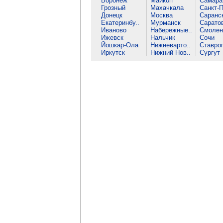
Воронеж
Майкоп
Самара
Грозный
Махачкала
Санкт-П
Донецк
Москва
Саранс
Екатеринбу..
Мурманск
Сарато
Иваново
Набережные..
Смолен
Ижевск
Нальчик
Сочи
Йошкар-Ола
Нижневарто..
Ставро
Иркутск
Нижний Нов..
Сургут