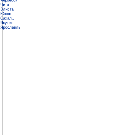
Черкесск
Чита
Элиста
Южно-
Сахал..
Якутск
Ярославль