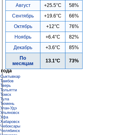
Август
+25.5°C
58%
Сентябрь
+19.6°C
66%
Октябрь
+12°C
76%
Ноябрь
+6.4°C
82%
Декабрь
+3.6°C
85%
По
13.1°C
73%
месяцам
 года
Сыктывкар
Тамбов
Тверь
Тольятти
Томск
Тула
Тюмень
Улан-Удэ
Ульяновск
Уфа
Хабаровск
Чебоксары
Челябинск