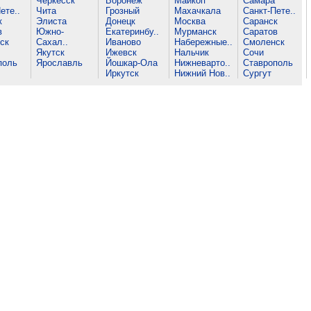
Черкесск
Воронеж
Майкоп
Самара
ете..
Чита
Грозный
Махачкала
Санкт-Пете..
к
Элиста
Донецк
Москва
Саранск
в
Южно-
Екатеринбу..
Мурманск
Саратов
ск
Сахал..
Иваново
Набережные..
Смоленск
Якутск
Ижевск
Нальчик
Сочи
поль
Ярославль
Йошкар-Ола
Нижневарто..
Ставрополь
Иркутск
Нижний Нов..
Сургут