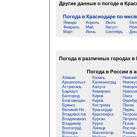
Другие данные о погоде в Кра
Погода в Краснодаре по мес
Январь
Апрель
Июль
Окт
Февраль
Май
Август
Ноя
Март
Июнь
Сентябрь
Дек
Погода в различных городах в
Погода в России в а
Абакан
Казань
Нижний 
Архангельск
Калининград
Новоку
Астрахань
Калуга
Новорос
Барнаул
Кемерово
Новоси
Белгород
Киров
Омск
Благовещен..
Киров
Оренбу
Брянск
Кострома
Пенза
Великий Но..
Краснодар
Пермь
Владивосток
Красноярск
Петроза
Владикавказ
Курган
Петропа
Владимир
Курск
Псков
Волгоград
Липецк
Ростов-
Вологда
Магнитогор..
Рязань