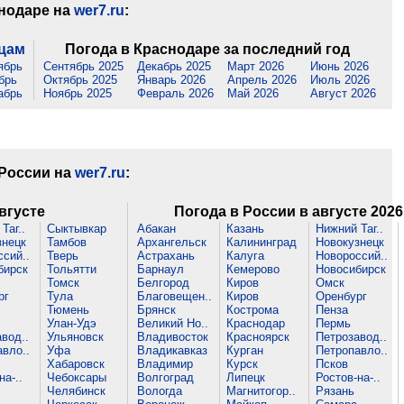
снодаре на
wer7.ru
:
яцам
Погода в Краснодаре за последний год
ябрь
Сентябрь 2025
Декабрь 2025
Март 2026
Июнь 2026
брь
Октябрь 2025
Январь 2026
Апрель 2026
Июль 2026
абрь
Ноябрь 2025
Февраль 2026
Май 2026
Август 2026
 России на
wer7.ru
:
вгусте
Погода в России в августе 2026
Таг..
Сыктывкар
Абакан
Казань
Нижний Таг..
знецк
Тамбов
Архангельск
Калининград
Новокузнецк
сий..
Тверь
Астрахань
Калуга
Новороссий..
бирск
Тольятти
Барнаул
Кемерово
Новосибирск
Томск
Белгород
Киров
Омск
рг
Тула
Благовещен..
Киров
Оренбург
Тюмень
Брянск
Кострома
Пенза
Улан-Удэ
Великий Но..
Краснодар
Пермь
вод..
Ульяновск
Владивосток
Красноярск
Петрозавод..
вло..
Уфа
Владикавказ
Курган
Петропавло..
Хабаровск
Владимир
Курск
Псков
на-..
Чебоксары
Волгоград
Липецк
Ростов-на-..
Челябинск
Вологда
Магнитогор..
Рязань