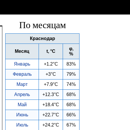
По месяцам
Краснодар
φ,
Месяц
t, °C
%
Январь
+1.2°C
83%
Февраль
+3°C
79%
Март
+7.9°C
74%
Апрель
+12.3°C
68%
Май
+18.4°C
68%
Июнь
+22.7°C
66%
Июль
+24.2°C
67%