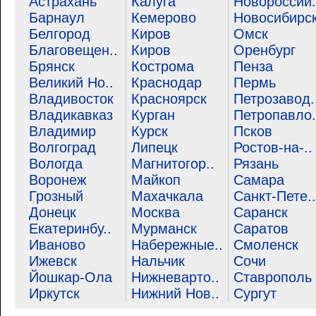
Астрахань
Калуга
Новороссий.
Барнаул
Кемерово
Новосибирс
Белгород
Киров
Омск
Благовещен..
Киров
Оренбург
Брянск
Кострома
Пенза
Великий Но..
Краснодар
Пермь
Владивосток
Красноярск
Петрозавод.
Владикавказ
Курган
Петропавло.
Владимир
Курск
Псков
Волгоград
Липецк
Ростов-на-..
Вологда
Магнитогор..
Рязань
Воронеж
Майкоп
Самара
Грозный
Махачкала
Санкт-Пете..
Донецк
Москва
Саранск
Екатеринбу..
Мурманск
Саратов
Иваново
Набережные..
Смоленск
Ижевск
Нальчик
Сочи
Йошкар-Ола
Нижневарто..
Ставрополь
Иркутск
Нижний Нов..
Сургут