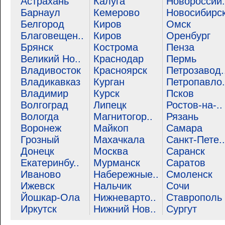
Астрахань
Калуга
Новороссий.
Барнаул
Кемерово
Новосибирс
Белгород
Киров
Омск
Благовещен..
Киров
Оренбург
Брянск
Кострома
Пенза
Великий Но..
Краснодар
Пермь
Владивосток
Красноярск
Петрозавод.
Владикавказ
Курган
Петропавло.
Владимир
Курск
Псков
Волгоград
Липецк
Ростов-на-..
Вологда
Магнитогор..
Рязань
Воронеж
Майкоп
Самара
Грозный
Махачкала
Санкт-Пете..
Донецк
Москва
Саранск
Екатеринбу..
Мурманск
Саратов
Иваново
Набережные..
Смоленск
Ижевск
Нальчик
Сочи
Йошкар-Ола
Нижневарто..
Ставрополь
Иркутск
Нижний Нов..
Сургут