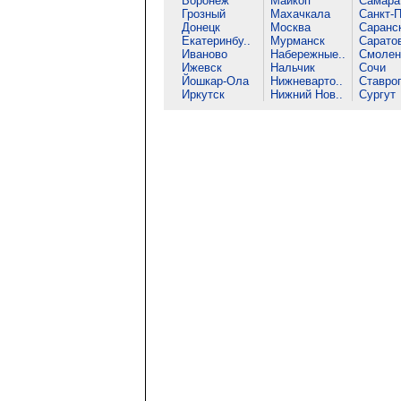
Воронеж
Майкоп
Самара
Грозный
Махачкала
Санкт-П
Донецк
Москва
Саранс
Екатеринбу..
Мурманск
Сарато
Иваново
Набережные..
Смолен
Ижевск
Нальчик
Сочи
Йошкар-Ола
Нижневарто..
Ставро
Иркутск
Нижний Нов..
Сургут