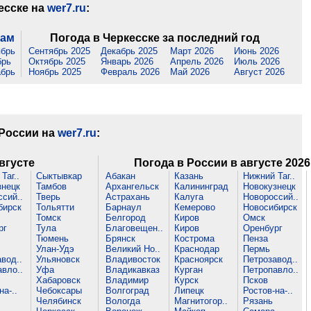
есске на
wer7.ru
:
цам
Погода в Черкесске за последний год
ябрь
Сентябрь 2025
Декабрь 2025
Март 2026
Июнь 2026
брь
Октябрь 2025
Январь 2026
Апрель 2026
Июль 2026
абрь
Ноябрь 2025
Февраль 2026
Май 2026
Август 2026
 России на
wer7.ru
:
вгусте
Погода в России в августе 2026
Таг..
Сыктывкар
Абакан
Казань
Нижний Таг..
знецк
Тамбов
Архангельск
Калининград
Новокузнецк
сий..
Тверь
Астрахань
Калуга
Новороссий..
бирск
Тольятти
Барнаул
Кемерово
Новосибирск
Томск
Белгород
Киров
Омск
рг
Тула
Благовещен..
Киров
Оренбург
Тюмень
Брянск
Кострома
Пенза
Улан-Удэ
Великий Но..
Краснодар
Пермь
вод..
Ульяновск
Владивосток
Красноярск
Петрозавод..
вло..
Уфа
Владикавказ
Курган
Петропавло..
Хабаровск
Владимир
Курск
Псков
на-..
Чебоксары
Волгоград
Липецк
Ростов-на-..
Челябинск
Вологда
Магнитогор..
Рязань