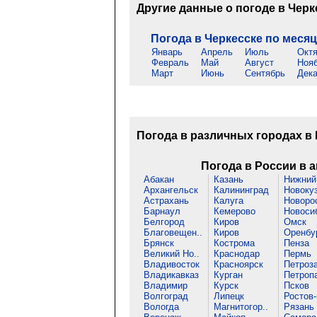
Другие данные о погоде в Черк
Погода в Черкесске по меся
Январь
Апрель
Июль
Окт
Февраль
Май
Август
Ноя
Март
Июнь
Сентябрь
Дек
Погода в различных городах в
Погода в России в а
Абакан
Казань
Нижний 
Архангельск
Калининград
Новоку
Астрахань
Калуга
Новорос
Барнаул
Кемерово
Новоси
Белгород
Киров
Омск
Благовещен..
Киров
Оренбу
Брянск
Кострома
Пенза
Великий Но..
Краснодар
Пермь
Владивосток
Красноярск
Петроза
Владикавказ
Курган
Петропа
Владимир
Курск
Псков
Волгоград
Липецк
Ростов-
Вологда
Магнитогор..
Рязань