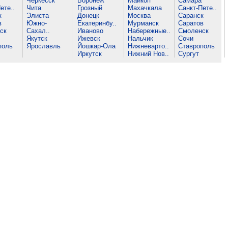
Черкесск
Воронеж
Майкоп
Самара
ете..
Чита
Грозный
Махачкала
Санкт-Пете..
к
Элиста
Донецк
Москва
Саранск
в
Южно-
Екатеринбу..
Мурманск
Саратов
ск
Сахал..
Иваново
Набережные..
Смоленск
Якутск
Ижевск
Нальчик
Сочи
поль
Ярославль
Йошкар-Ола
Нижневарто..
Ставрополь
Иркутск
Нижний Нов..
Сургут