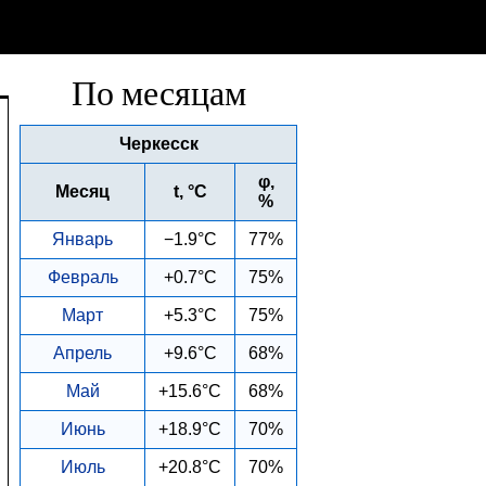
По месяцам
Черкесск
φ,
Месяц
t, °C
%
Январь
−1.9°C
77%
Февраль
+0.7°C
75%
Март
+5.3°C
75%
Апрель
+9.6°C
68%
Май
+15.6°C
68%
Июнь
+18.9°C
70%
Июль
+20.8°C
70%