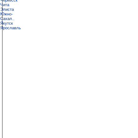
Черкесск
Чита
Элиста
Южно-
Сахал..
Якутск
Ярославль