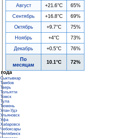
Август
+21.6°C
65%
Сентябрь
+16.8°C
69%
Октябрь
+9.7°C
75%
Ноябрь
+4°C
73%
Декабрь
+0.5°C
76%
По
10.1°C
72%
месяцам
 года
Сыктывкар
Тамбов
Тверь
Тольятти
Томск
Тула
Тюмень
Улан-Удэ
Ульяновск
Уфа
Хабаровск
Чебоксары
Челябинск